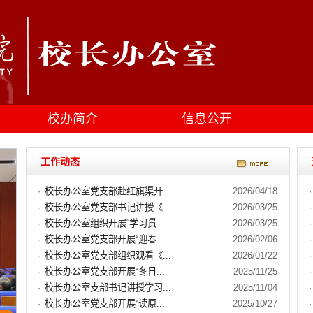
校办简介
信息公开
工作动态
·
校长办公室党支部赴红旗渠开...
2026/04/18
·
·
校长办公室党支部书记讲授《...
2026/03/25
·
·
校长办公室组织开展“学习贯...
2026/03/25
·
·
校长办公室党支部开展“迎春...
2026/02/06
·
·
校长办公室党支部组织观看《...
2026/01/22
·
·
校长办公室党支部开展“冬日...
2025/11/25
·
·
校长办公室支部书记讲授学习...
2025/11/04
·
·
校长办公室党支部开展“读原...
2025/10/27
·