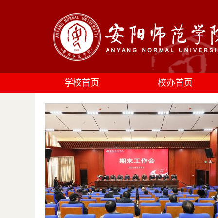
学校首页
校办首页