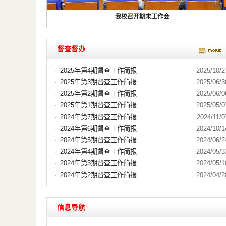
1
我校召开期末工作会
督查督办
·
2025年第4期督查工作简报
2025/10/
·
2025年第3期督查工作简报
2025/06/
·
2025年第2期督查工作简报
2025/06/
·
2025年第1期督查工作简报
2025/05/
·
2024年第7期督查工作简报
2024/11/
·
2024年第6期督查工作简报
2024/10/
·
2024年第5期督查工作简报
2024/06/
·
2024年第4期督查工作简报
2024/05/
·
2024年第3期督查工作简报
2024/05/
·
2024年第2期督查工作简报
2024/04/
信息导航