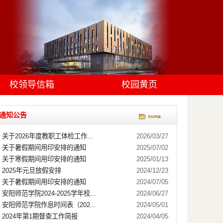
校领导信箱
校园黄页
通知公告
关于2026年度教职工体检工作...
2026/03/27
关于暑假期间用印安排的通知
2025/07/02
关于寒假期间用印安排的通知
2025/01/13
2025年元旦放假安排
2024/12/23
关于暑假期间用印安排的通知
2024/07/05
安阳师范学院2024-2025学年校...
2024/06/27
安阳师范学院作息时间表（202...
2024/05/01
2024年第1期督查工作简报
2024/04/05