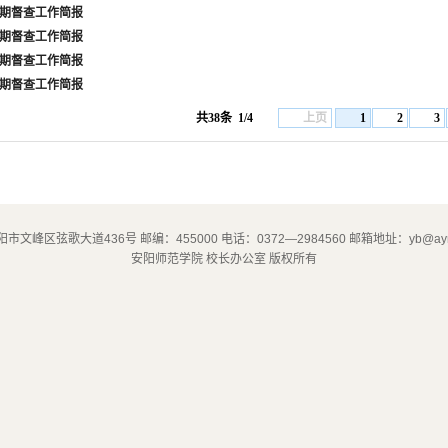
第5期督查工作简报
第4期督查工作简报
第3期督查工作简报
第2期督查工作简报
共38条
1/4
上页
1
2
3
市文峰区弦歌大道436号 邮编：455000 电话：0372—2984560 邮箱地址：yb@aynu.
安阳师范学院 校长办公室 版权所有