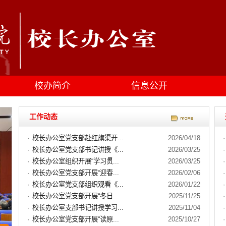
校办简介
信息公开
工作动态
·
校长办公室党支部赴红旗渠开...
2026/04/18
·
·
校长办公室党支部书记讲授《...
2026/03/25
·
·
校长办公室组织开展“学习贯...
2026/03/25
·
·
校长办公室党支部开展“迎春...
2026/02/06
·
·
校长办公室党支部组织观看《...
2026/01/22
·
·
校长办公室党支部开展“冬日...
2025/11/25
·
·
校长办公室支部书记讲授学习...
2025/11/04
·
·
校长办公室党支部开展“读原...
2025/10/27
·