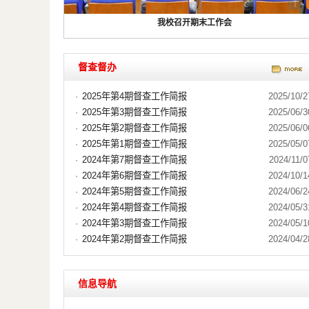
1
我校召开期末工作会
督查督办
·
2025年第4期督查工作简报
2025/10/
·
2025年第3期督查工作简报
2025/06/
·
2025年第2期督查工作简报
2025/06/
·
2025年第1期督查工作简报
2025/05/
·
2024年第7期督查工作简报
2024/11/
·
2024年第6期督查工作简报
2024/10/
·
2024年第5期督查工作简报
2024/06/
·
2024年第4期督查工作简报
2024/05/
·
2024年第3期督查工作简报
2024/05/
·
2024年第2期督查工作简报
2024/04/
信息导航