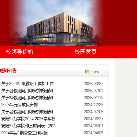
校领导信箱
校园黄页
通知公告
关于2026年度教职工体检工作...
2026/03/27
关于暑假期间用印安排的通知
2025/07/02
关于寒假期间用印安排的通知
2025/01/13
2025年元旦放假安排
2024/12/23
关于暑假期间用印安排的通知
2024/07/05
安阳师范学院2024-2025学年校...
2024/06/27
安阳师范学院作息时间表（202...
2024/05/01
2024年第1期督查工作简报
2024/04/05